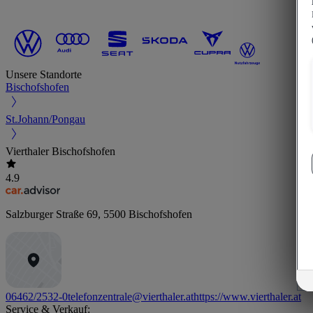
Unsere Standorte
Bischofshofen
St.Johann/Pongau
Vierthaler Bischofshofen
4.9
Salzburger Straße 69
,
5500
Bischofshofen
06462/2532-0
telefonzentrale@vierthaler.at
https://www.vierthaler.at
Service & Verkauf: