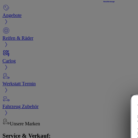
Angebote
Reifen & Räder
Carlog
Werkstatt Termin
Fahrzeug Zubehör
Unsere Marken
Service & Verkauf: